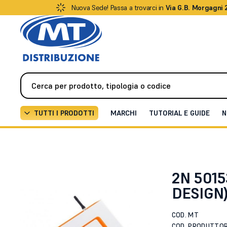
Nuova Sede! Passa a trovarci in
Via G.B. Morgagni 
TUTTI I PRODOTTI
MARCHI
TUTORIAL E GUIDE
N
Videocitofonia
Citofoni / Videocitofoni IP
EASY RO
2N 501
DESIGN
COD. MT
COD. PRODUTTO