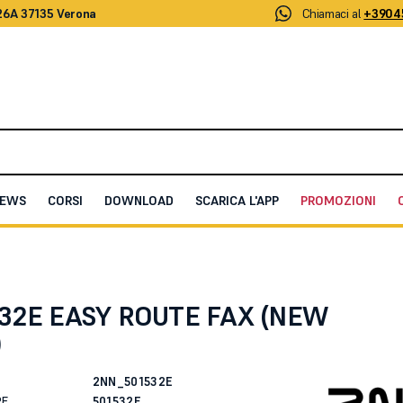
26A 37135 Verona
Chiamaci al
+3904
EWS
CORSI
DOWNLOAD
SCARICA L'APP
PROMOZIONI
UTE FAX (NEW DESIGN)
532E EASY ROUTE FAX (NEW
)
2NN_501532E
RE
501532E