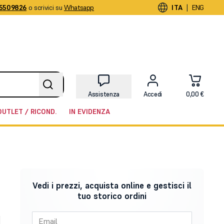
5509826
o scrivici su
Whatsapp
|
ITA
ENG
Assistenza
Accedi
0,00 €
OUTLET / RICOND.
IN EVIDENZA
Vedi i prezzi, acquista online e gestisci il
tuo storico ordini