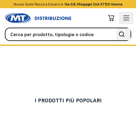
Nuova Sede! Passa a trovarci in
+39045509826
Via G.B. Morgagni 26A 37135 Verona
Controllo Accessi
Accessori
Accessori
I PRODOTTI PIÙ POPOLARI