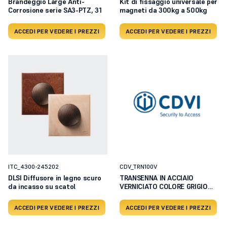
Brandeggio Large Anti-
Kit di fissaggio universale per
Corrosione serie SA3-PTZ, 31
magneti da 300kg a 500kg
ACCEDI PER VEDERE I PREZZI
ACCEDI PER VEDERE I PREZZI
ITC_4300-245202
CDV_TRN100V
DLSI Diffusore in legno scuro
TRANSENNA IN ACCIAIO
da incasso su scatol
VERNICIATO COLORE GRIGIO
DIME
ACCEDI PER VEDERE I PREZZI
ACCEDI PER VEDERE I PREZZI