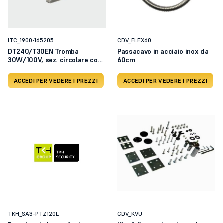
ITC_1900-165205
CDV_FLEX60
DT240/T30EN Tromba
Passacavo in acciaio inox da
30W/100V, sez. circolare con
60cm
st
ACCEDI PER VEDERE I PREZZI
ACCEDI PER VEDERE I PREZZI
TKH_SA3-PTZ120L
CDV_KVU