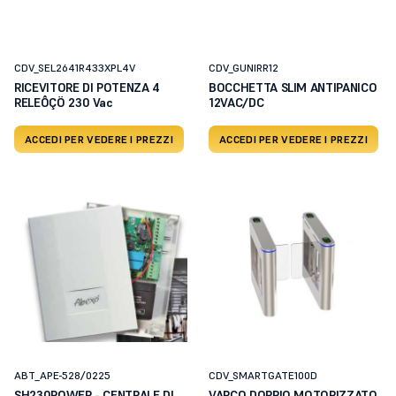
CDV_SEL2641R433XPL4V
CDV_GUNIRR12
RICEVITORE DI POTENZA 4
BOCCHETTA SLIM ANTIPANICO
RELEÔÇÖ 230 Vac
12VAC/DC
ACCEDI PER VEDERE I PREZZI
ACCEDI PER VEDERE I PREZZI
ABT_APE-528/0225
CDV_SMARTGATE100D
SH230POWER - CENTRALE DI
VARCO DOPPIO MOTORIZZATO