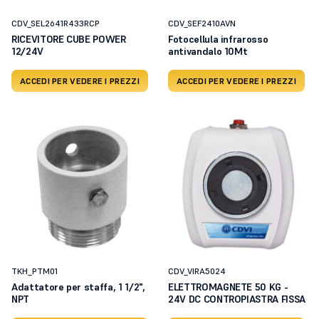
CDV_SEL2641R433RCP
CDV_SEF2410AVN
RICEVITORE CUBE POWER
Fotocellula infrarosso
12/24V
antivandalo 10Mt
ACCEDI PER VEDERE I PREZZI
ACCEDI PER VEDERE I PREZZI
TKH_PTM01
CDV_VIRA5024
Adattatore per staffa, 1 1/2",
ELETTROMAGNETE 50 KG -
NPT
24V DC CONTROPIASTRA FISSA