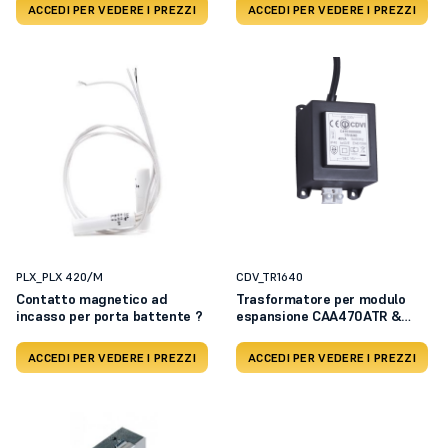
ACCEDI PER VEDERE I PREZZI
ACCEDI PER VEDERE I PREZZI
PLX_PLX 420/M
CDV_TR1640
Contatto magnetico ad
Trasformatore per modulo
incasso per porta battente ?
espansione CAA470ATR &
CAA480ATR
ACCEDI PER VEDERE I PREZZI
ACCEDI PER VEDERE I PREZZI