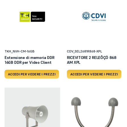
TKH_NVH-CM-16GB
CDV_SEL2681R868-XPL
Estensione di memoria DDR
RICEVITORE 2 RELEÔÇÖ 868
16GB DDR per Video Client
AM XPL
ACCEDI PER VEDERE I PREZZI
ACCEDI PER VEDERE I PREZZI