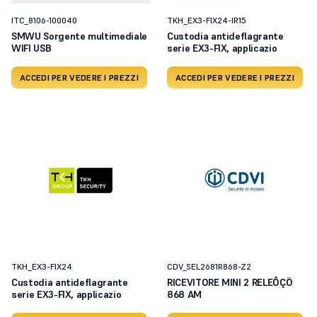
ITC_8106-100040
TKH_EX3-FIX24-IR15
SMWU Sorgente multimediale
Custodia antideflagrante
WIFI USB
serie EX3-FIX, applicazio
ACCEDI PER VEDERE I PREZZI
ACCEDI PER VEDERE I PREZZI
TKH_EX3-FIX24
CDV_SEL2681R868-Z2
Custodia antideflagrante
RICEVITORE MINI 2 RELEÔÇÖ
serie EX3-FIX, applicazio
868 AM