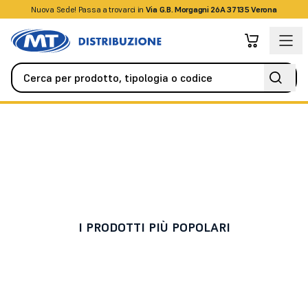
Nuova Sede! Passa a trovarci in
+39045509826
Via G.B. Morgagni 26A 37135 Verona
Domotica e Smart Home
Accessori
Accessori
I PRODOTTI PIÙ POPOLARI