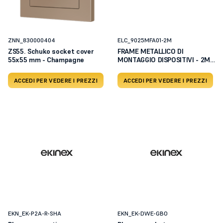
ZNN_830000404
ELC_9025MFA01-2M
ZS55. Schuko socket cover
FRAME METALLICO DI
55x55 mm - Champagne
MONTAGGIO DISPOSITIVI - 2M -
1P
ACCEDI PER VEDERE I PREZZI
ACCEDI PER VEDERE I PREZZI
EKN_EK-P2A-R-SHA
EKN_EK-DWE-GBO