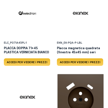
ELC_PO71A45PL-1
EKN_EK-PQA-P-LBL
PLACCA DOPPIA 71+45
Placca magnetica quadrata
PLASTICA VERNICIATA BIANCO
(finestra 45x45 mm) seri
ACCEDI PER VEDERE I PREZZI
ACCEDI PER VEDERE I PREZZI