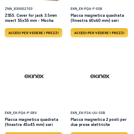
ZNN_830002703
EKN_EK-PQA-F-SSB
ZS55. Cover for jack 3.5mm
Placca magnetica quadrata
insert 55x55 mm - Mocha
(finestra 60x60 mm) seri
ACCEDI PER VEDERE I PREZZI
ACCEDI PER VEDERE I PREZZI
EKN_EK-PQA-P-SBV
EKN_EK-P2A-UU-SSB
Placca magnetica quadrata
Placca magnetica 2 posti per
(finestra 45x45 mm) seri
due prese elettriche