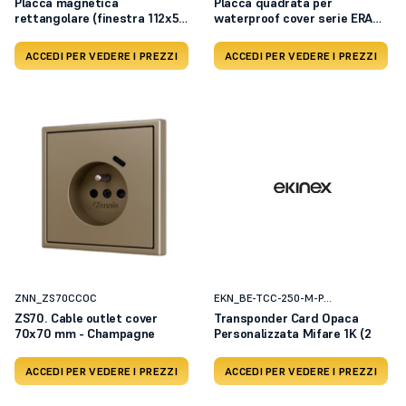
Placca magnetica
Placca quadrata per
rettangolare (finestra 112x52
waterproof cover serie ERA
mm)
Met
ACCEDI PER VEDERE I PREZZI
ACCEDI PER VEDERE I PREZZI
ZNN_ZS70CCOC
EKN_BE-TCC-250-M-P...
ZS70. Cable outlet cover
Transponder Card Opaca
70x70 mm - Champagne
Personalizzata Mifare 1K (2
ACCEDI PER VEDERE I PREZZI
ACCEDI PER VEDERE I PREZZI