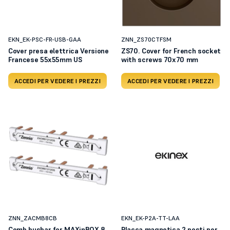
EKN_EK-PSC-FR-USB-GAA
ZNN_ZS70CTFSM
Cover presa elettrica Versione
ZS70. Cover for French socket
Francese 55x55mm US
with screws 70x70 mm
ACCEDI PER VEDERE I PREZZI
ACCEDI PER VEDERE I PREZZI
ZNN_ZACMB8CB
EKN_EK-P2A-TT-LAA
Comb busbar for MAXinBOX 8
Placca magnetica 2 posti per