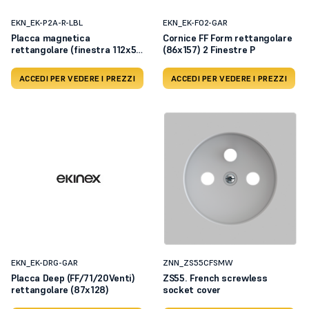
EKN_EK-P2A-R-LBL
EKN_EK-FO2-GAR
Placca magnetica
Cornice FF Form rettangolare
rettangolare (finestra 112x52
(86x157) 2 Finestre P
mm)
ACCEDI PER VEDERE I PREZZI
ACCEDI PER VEDERE I PREZZI
EKN_EK-DRG-GAR
ZNN_ZS55CFSMW
Placca Deep (FF/71/20Venti)
ZS55. French screwless
rettangolare (87x128)
socket cover