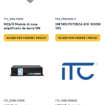
ITC_3100-111010
PSO_PMG1000-V
MZA/D Modulo di zona
UNITA'DI POTENZA 4CH 1000W
amplificato da barra DIN
VES
ACCEDI PER VEDERE I PREZZI
ACCEDI PER VEDERE I PREZZI
ITC_3200-211010
ITC_1400-150020