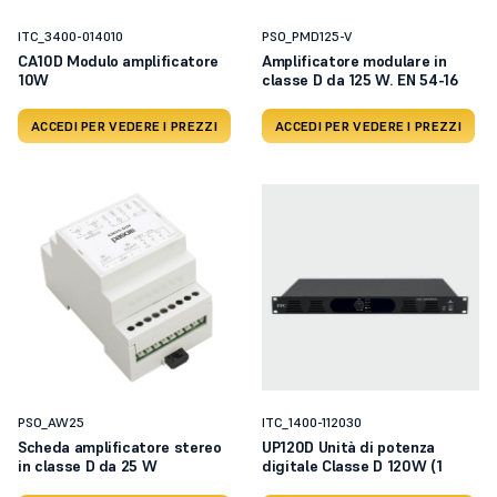
ITC_3400-014010
PSO_PMD125-V
CA10D Modulo amplificatore
Amplificatore modulare in
10W
classe D da 125 W. EN 54-16
ACCEDI PER VEDERE I PREZZI
ACCEDI PER VEDERE I PREZZI
PSO_AW25
ITC_1400-112030
Scheda amplificatore stereo
UP120D Unità di potenza
in classe D da 25 W
digitale Classe D 120W (1