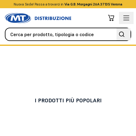
Nuova Sede! Passa a trovarci in
+39045509826
Via G.B. Morgagni 26A 37135 Verona
Diffusione sonora
Amplificatori
Amplificatori
I PRODOTTI PIÙ POPOLARI