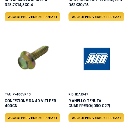
D25,7X14,3X0,4
D62X30/16
ACCEDI PER VEDERE I PREZZI
ACCEDI PER VEDERE I PREZZI
TAU_P-400VP40
RIB_IDA1047
CONFEZIONE DA 40 VITI PER
R ANELLO TENUTA
400CN
GUAR.FRENO(IDRO C27)
ACCEDI PER VEDERE I PREZZI
ACCEDI PER VEDERE I PREZZI