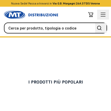
Nuova Sede! Passa a trovarci in
+39045509826
Via G.B. Morgagni 26A 37135 Verona
Automazione
Tutti i Ricambi
Tutti i Ricambi
I PRODOTTI PIÙ POPOLARI