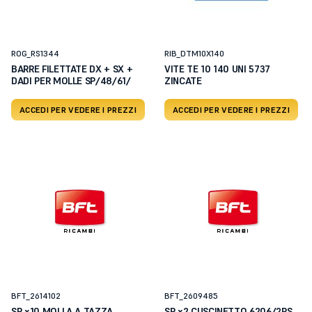
ROG_RS1344
RIB_DTM10X140
BARRE FILETTATE DX + SX +
VITE TE 10 140 UNI 5737
DADI PER MOLLE SP/48/61/
ZINCATE
ACCEDI PER VEDERE I PREZZI
ACCEDI PER VEDERE I PREZZI
BFT_2614102
BFT_2609485
SP x10 MOLLA A TAZZA
SP x2 CUSCINETTO 6206/2RS