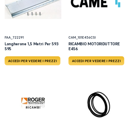
FAA_722291
CAM_101E456CSI
Longherone 1,5 Metri Per 593
RICAMBIO MOTORIDUTTORE
595
E456
ACCEDI PER VEDERE I PREZZI
ACCEDI PER VEDERE I PREZZI