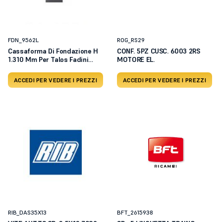
FDN_9562L
ROG_RS29
Cassaforma Di Fondazione H
CONF. 5PZ CUSC. 6003 2RS
1.310 Mm Per Talos Fadini
MOTORE EL.
9562l
ACCEDI PER VEDERE I PREZZI
ACCEDI PER VEDERE I PREZZI
RIB_DAS35X13
BFT_2615938