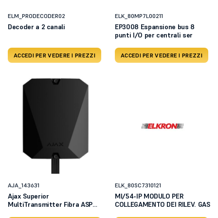
ELM_PRODECODER02
ELK_80MP7L00211
Decoder a 2 canali
EP3008 Espansione bus 8
punti I/O per centrali ser
ACCEDI PER VEDERE I PREZZI
ACCEDI PER VEDERE I PREZZI
AJA_143631
ELK_80SC7310121
Ajax Superior
MI/54-IP MODULO PER
MultiTransmitter Fibra ASP
COLLEGAMENTO DEI RILEV. GAS
black