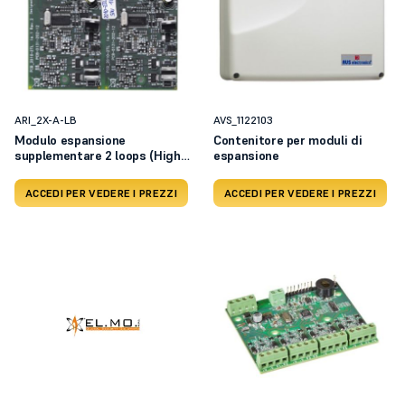
ARI_2X-A-LB
AVS_1122103
Modulo espansione
Contenitore per moduli di
supplementare 2 loops (High
espansione
Powe
ACCEDI PER VEDERE I PREZZI
ACCEDI PER VEDERE I PREZZI