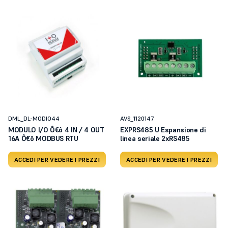
DML_DL-MODIO44
AVS_1120147
MODULO I/O Ô€ô 4 IN / 4 OUT
EXPRS485 U Espansione di
16A Ô€ô MODBUS RTU
linea seriale 2xRS485
ACCEDI PER VEDERE I PREZZI
ACCEDI PER VEDERE I PREZZI