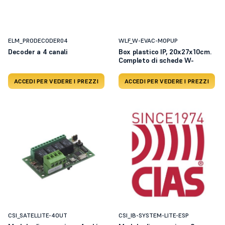
ELM_PRODECODER04
WLF_W-EVAC-MOPUP
Decoder a 4 canali
Box plastico IP, 20x27x10cm.
Completo di schede W-
ACCEDI PER VEDERE I PREZZI
ACCEDI PER VEDERE I PREZZI
CSI_SATELLITE-4OUT
CSI_IB-SYSTEM-LITE-ESP