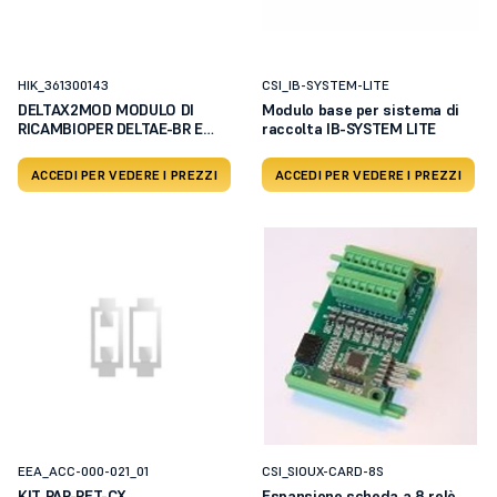
HIK_361300143
CSI_IB-SYSTEM-LITE
DELTAX2MOD MODULO DI
Modulo base per sistema di
RICAMBIOPER DELTAE-BR E
raccolta IB-SYSTEM LITE
DELTA
ACCEDI PER VEDERE I PREZZI
ACCEDI PER VEDERE I PREZZI
EEA_ACC-000-021_01
CSI_SIOUX-CARD-8S
KIT PAR-PET-CX
Espansione scheda a 8 relè