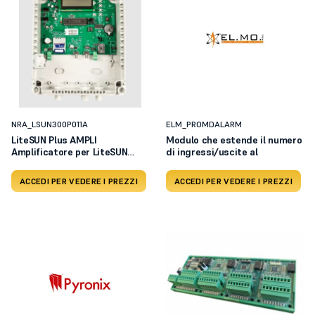
NRA_LSUN300P011A
ELM_PROMDALARM
LiteSUN Plus AMPLI
Modulo che estende il numero
Amplificatore per LiteSUN
di ingressi/uscite al
PlusA
ACCEDI PER VEDERE I PREZZI
ACCEDI PER VEDERE I PREZZI