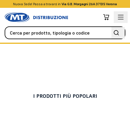
Nuova Sede! Passa a trovarci in
+39045509826
Via G.B. Morgagni 26A 37135 Verona
Antifurto / Antintrusione
Espansioni
Espansioni
I PRODOTTI PIÙ POPOLARI