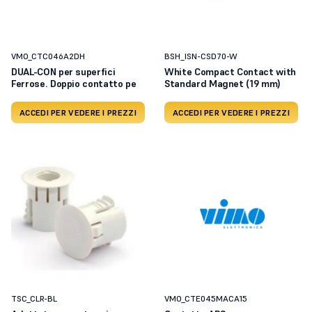
VMO_CTC046A2DH
BSH_ISN-CSD70-W
DUAL-CON per superfici
White Compact Contact with
Ferrose. Doppio contatto pe
Standard Magnet (19 mm)
ACCEDI PER VEDERE I PREZZI
ACCEDI PER VEDERE I PREZZI
TSC_CLR-BL
VMO_CTE045MACA15