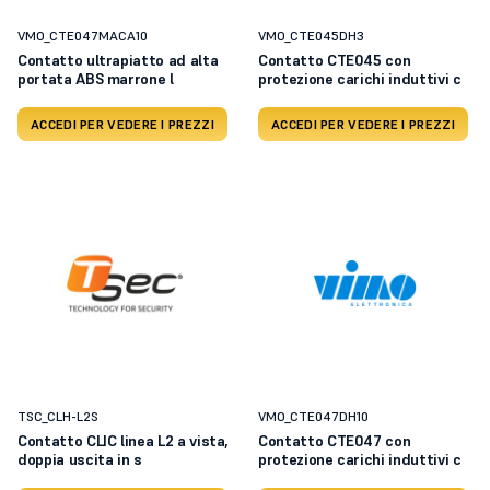
VMO_CTE047MACA10
VMO_CTE045DH3
Contatto ultrapiatto ad alta
Contatto CTE045 con
portata ABS marrone l
protezione carichi induttivi c
ACCEDI PER VEDERE I PREZZI
ACCEDI PER VEDERE I PREZZI
TSC_CLH-L2S
VMO_CTE047DH10
Contatto CLIC linea L2 a vista,
Contatto CTE047 con
doppia uscita in s
protezione carichi induttivi c