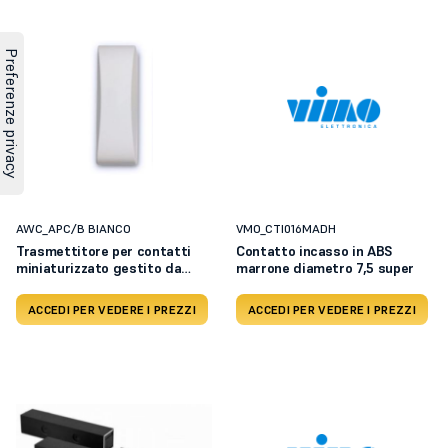
AWC_APC/B BIANCO
VMO_CTI016MADH
Trasmettitore per contatti
Contatto incasso in ABS
miniaturizzato gestito da
marrone diametro 7,5 super
microprocessore per segnali
d’allarme
ACCEDI PER VEDERE I PREZZI
ACCEDI PER VEDERE I PREZZI