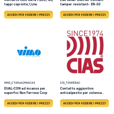
tappi coprivite,\\mo
tamper resistant- EN-G3
ACCEDI PER VEDERE I PREZZI
ACCEDI PER VEDERE I PREZZI
VMO_CTI016A2MACA3
CSI_TOWERAC
DUAL-CON ad incasso per
Contatto aggiuntivo
superfici Non Ferrose Corp
anticalpestio per colonna
mode
ACCEDI PER VEDERE I PREZZI
ACCEDI PER VEDERE I PREZZI