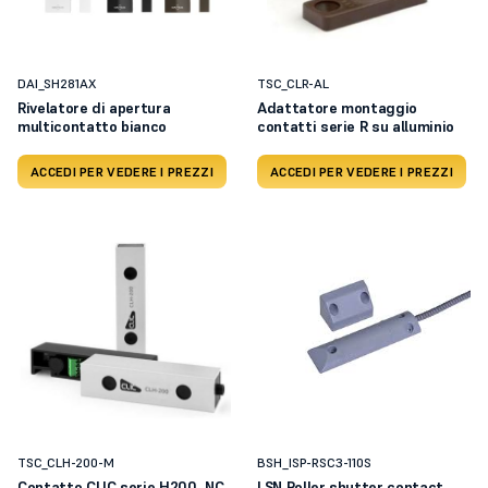
DAI_SH281AX
TSC_CLR-AL
Rivelatore di apertura
Adattatore montaggio
multicontatto bianco
contatti serie R su alluminio
ACCEDI PER VEDERE I PREZZI
ACCEDI PER VEDERE I PREZZI
TSC_CLH-200-M
BSH_ISP-RSC3-110S
Contatto CLIC serie H200, NC,
LSN Roller shutter contact