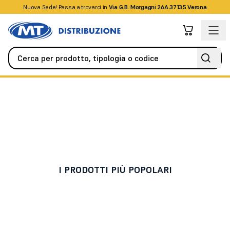
Nuova Sede! Passa a trovarci in
+39045509826
Via G.B. Morgagni 26A 37135 Verona
Antifurto / Antintrusione
Contatti Magnetici / Fune
Contatti Magnetici / Fune
I PRODOTTI PIÙ POPOLARI