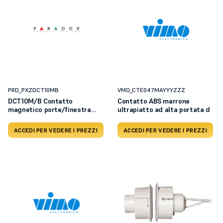
PRD_PXZDCT10MB
VMO_CTE047MAYYYZZZ
DCT10M/B Contatto
Contatto ABS marrone
magnetico porte/finestra
ultrapiatto ad alta portata d
senza f
ACCEDI PER VEDERE I PREZZI
ACCEDI PER VEDERE I PREZZI