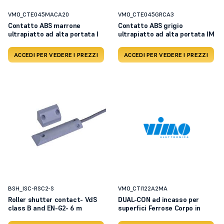
VMO_CTE045MACA20
VMO_CTE045GRCA3
Contatto ABS marrone
Contatto ABS grigio
ultrapiatto ad alta portata I
ultrapiatto ad alta portata IM
ACCEDI PER VEDERE I PREZZI
ACCEDI PER VEDERE I PREZZI
BSH_ISC-RSC2-S
VMO_CTI122A2MA
Roller shutter contact- VdS
DUAL-CON ad incasso per
class B and EN-G2- 6 m
superfici Ferrose Corpo in