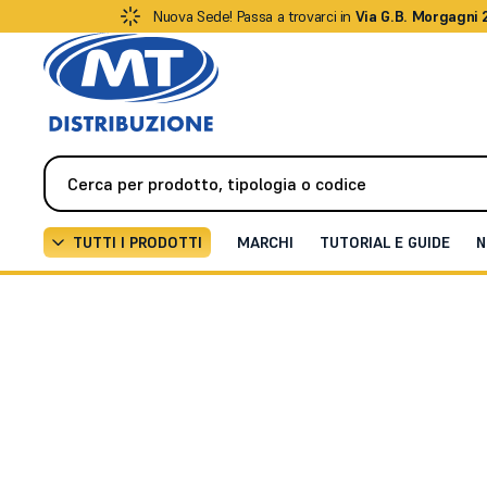
Nuova Sede! Passa a trovarci in
Via G.B. Morgagni 
TUTTI I PRODOTTI
MARCHI
TUTORIAL E GUIDE
N
Antifurto / Antintrusione
Accessori / Staffe / Support
Accessori / Staffe /