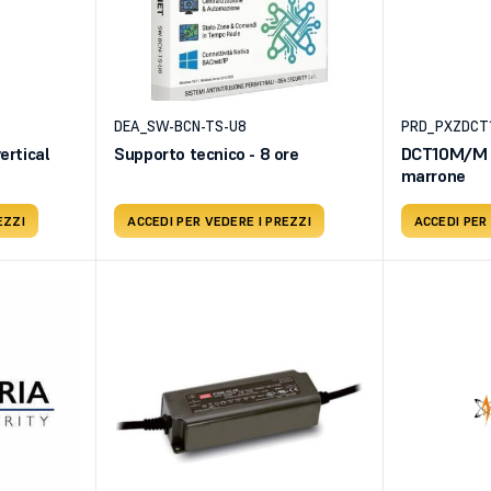
DEA_SW-BCN-TS-U8
PRD_PXZDCT
ertical
Supporto tecnico - 8 ore
DCT10M/M V
marrone
EZZI
ACCEDI PER VEDERE I PREZZI
ACCEDI PER