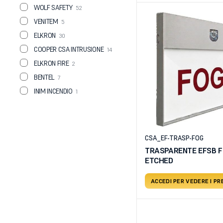
WOLF SAFETY
52
VENITEM
5
ELKRON
30
COOPER CSA INTRUSIONE
14
ELKRON FIRE
2
BENTEL
7
INIM INCENDIO
1
CSA_EF-TRASP-FOG
TRASPARENTE EFSB 
ETCHED
ACCEDI PER VEDERE I PR