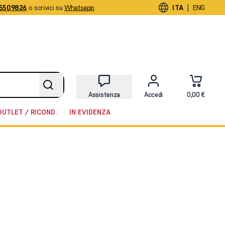
5509826
o scrivici su
Whatsapp
|
ITA
ENG
Assistenza
Accedi
0,00 €
OUTLET / RICOND.
IN EVIDENZA