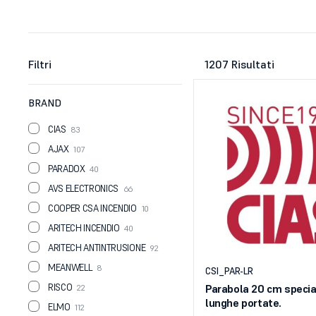
Filtri
1207 Risultati
BRAND
CIAS
83
AJAX
107
PARADOX
40
AVS ELECTRONICS
66
COOPER CSA INCENDIO
10
ARITECH INCENDIO
40
ARITECH ANTINTRUSIONE
92
MEANWELL
8
CSI_PAR-LR
RISCO
Parabola 20 cm specia
22
lunghe portate.
ELMO
112