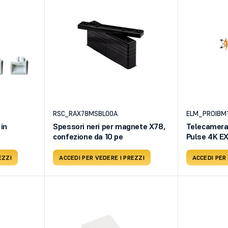
RSC_RAX78MSBL00A
ELM_PROIBM
 in
Spessori neri per magnete X78,
Telecamera 
confezione da 10 pe
Pulse 4K 
EZZI
ACCEDI PER VEDERE I PREZZI
ACCEDI PER