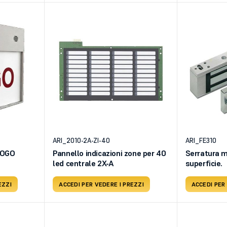
ARI_2010-2A-ZI-40
ARI_FE310
FOGO
Pannello indicazioni zone per 40
Serratura 
led centrale 2X-A
superficie.
EZZI
ACCEDI PER VEDERE I PREZZI
ACCEDI PER