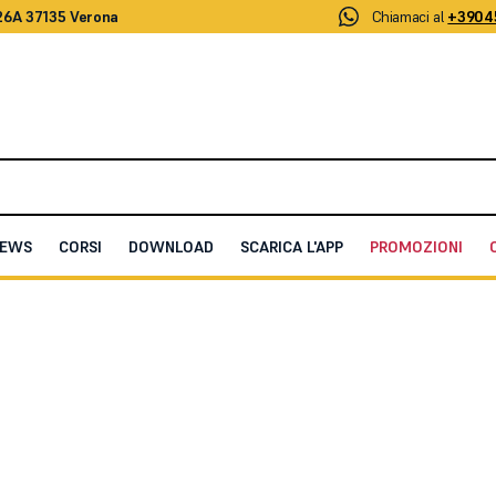
26A 37135 Verona
Chiamaci al
+3904
EWS
CORSI
DOWNLOAD
SCARICA L'APP
PROMOZIONI
i
 Supporti