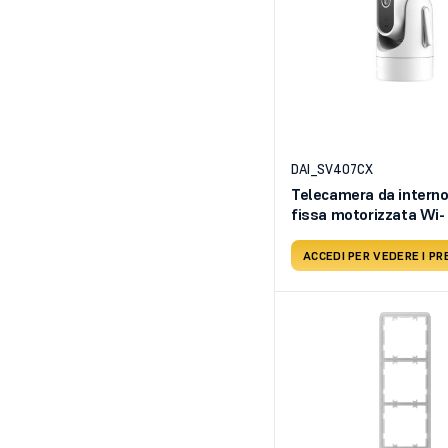
DAI_SV407CX
Telecamera da interno
fissa motorizzata Wi-
ACCEDI PER VEDERE I PR