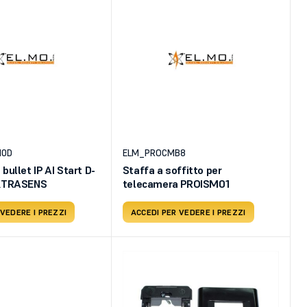
10D
ELM_PROCMB8
bullet IP AI Start D-
Staffa a soffitto per
EXTRASENS
telecamera PROISM01
 VEDERE I PREZZI
ACCEDI PER VEDERE I PREZZI