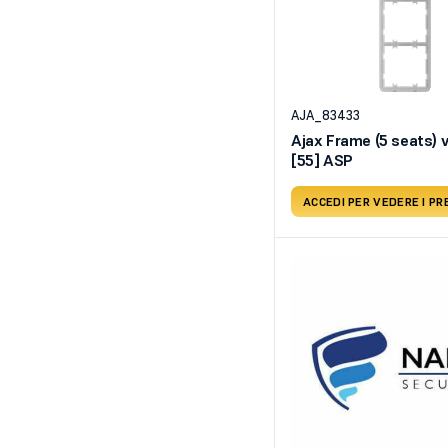
AJA_83433
Ajax Frame (5 seats) v
[55] ASP
ACCEDI PER VEDERE I PR