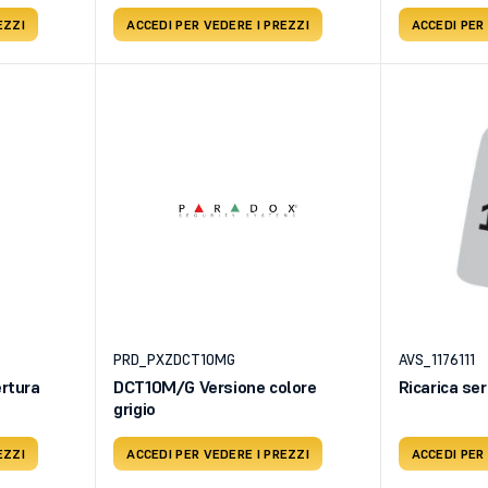
EZZI
ACCEDI PER VEDERE I PREZZI
ACCEDI PER
PRD_PXZDCT10MG
AVS_1176111
rtura
DCT10M/G Versione colore
Ricarica se
grigio
EZZI
ACCEDI PER VEDERE I PREZZI
ACCEDI PER