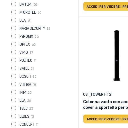
DAITEM
50
ACCEDI PER VEDERE I PR
MICROTEL
60
DEA
61
NARIA SECURITY
32
PYRONIX
26
OPTEX
60
VIMO
37
POLITEC
11
SATEL
21
BOSCH
30
VITHRA
10
INIM
25
CSI_TOWER HT2
EEA
26
Colonna vuota con ape
cover a sportello per p
TSEC
25
ELDES
13
ACCEDI PER VEDERE I PR
CONCEPT
11