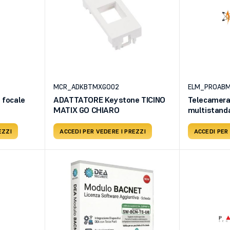
MCR_ADKBTMXGO02
ELM_PROAB
 focale
ADATTATORE Keystone TICINO
Telecamera
MATIX GO CHIARO
multistand
STARLIGHT
EZZI
ACCEDI PER VEDERE I PREZZI
ACCEDI PER