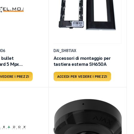
M06
DAI_SH811AX
 bullet
Accessori di montaggio per
ard 5 Mpx
tastiera esterna SH650A
 a
 VEDERE I PREZZI
ACCEDI PER VEDERE I PREZZI