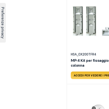
HSA_OX200TFR4
MP-4 Kit per fissaggio
colonna
ACCEDI PER VEDERE I PR