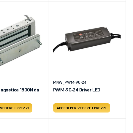
MNW_PWM-90-24
magnetica 1800N da
PWM-90-24 Driver LED
 VEDERE I PREZZI
ACCEDI PER VEDERE I PREZZI