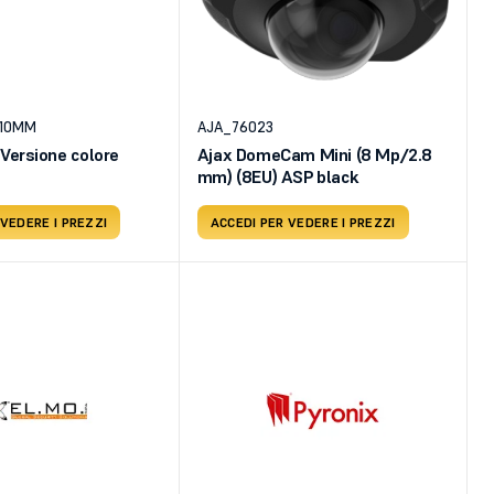
10MM
AJA_76023
ersione colore
Ajax DomeCam Mini (8 Mp/2.8
mm) (8EU) ASP black
 VEDERE I PREZZI
ACCEDI PER VEDERE I PREZZI