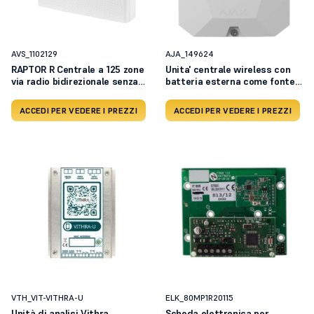
AVS_1102129
AJA_149624
RAPTOR R Centrale a 125 zone
Unita' centrale wireless con
via radio bidirezionale senza
batteria esterna come fonte
tastiera - alimentazione 220
di alimentazione
Vac
ACCEDI PER VEDERE I PREZZI
ACCEDI PER VEDERE I PREZZI
VTH_VIT-VITHRA-U
ELK_80MP1R20115
Unità di analisi Vithra
Scheda elettronica per