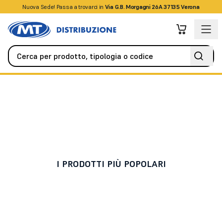
Nuova Sede! Passa a trovarci in
+39045509826
Via G.B. Morgagni 26A 37135 Verona
Antifurto / Antintrusione
Centrali
Centrali
I PRODOTTI PIÙ POPOLARI