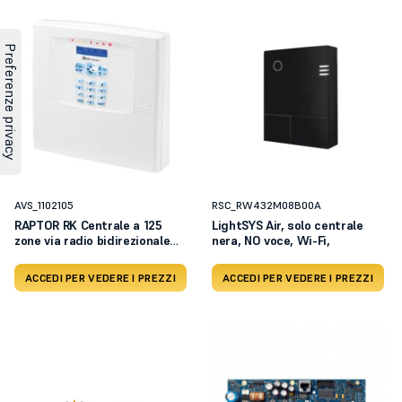
AVS_1102105
RSC_RW432M08B00A
RAPTOR RK Centrale a 125
LightSYS Air, solo centrale
zone via radio bidirezionale
nera, NO voce, Wi-Fi,
con tastiera e display LCD -
alimentazione 220 Vac
ACCEDI PER VEDERE I PREZZI
ACCEDI PER VEDERE I PREZZI