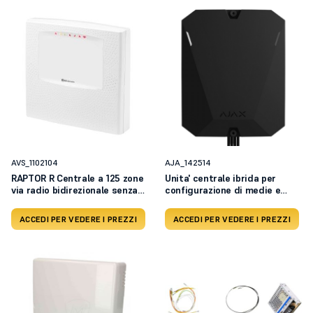
AVS_1102104
AJA_142514
RAPTOR R Centrale a 125 zone
Unita' centrale ibrida per
via radio bidirezionale senza
configurazione di medie e
tastiera - alimentazione 220
grandi dimensioni
Vac
ACCEDI PER VEDERE I PREZZI
ACCEDI PER VEDERE I PREZZI