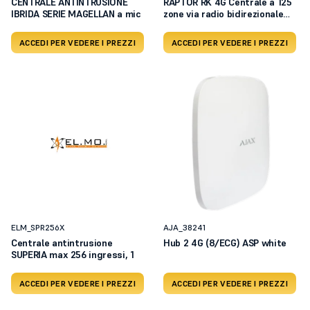
CENTRALE ANTINTRUSIONE
RAPTOR RK 4G Centrale a 125
IBRIDA SERIE MAGELLAN a mic
zone via radio bidirezionale
con tastiera e display LCD -
alimentazione 220 Vac, su reti
ACCEDI PER VEDERE I PREZZI
ACCEDI PER VEDERE I PREZZI
LTE/4G
ELM_SPR256X
AJA_38241
Centrale antintrusione
Hub 2 4G (8/ECG) ASP white
SUPERIA max 256 ingressi, 1
ACCEDI PER VEDERE I PREZZI
ACCEDI PER VEDERE I PREZZI