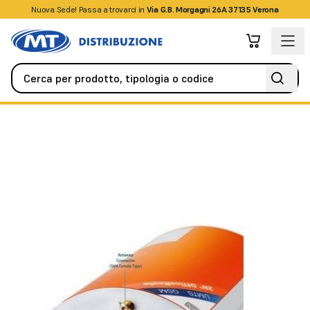
Nuova Sede! Passa a trovarci in
+39045509826
Via G.B. Morgagni 26A 37135 Verona
Videocitofonia
Citofoni / Videocitofoni IP
OFFICEROUTE 4 X 