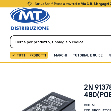
Nuova Sede! Passa a trovarci in
Via G.B. Morgagni 
TUTTI I PRODOTTI
MARCHI
TUTORIAL E GUIDE
N
Videocitofonia
Citofoni / Videocitofoni IP
PoE inj
2N 9137
480(POE
COD. MT
COD. PRODUTTO