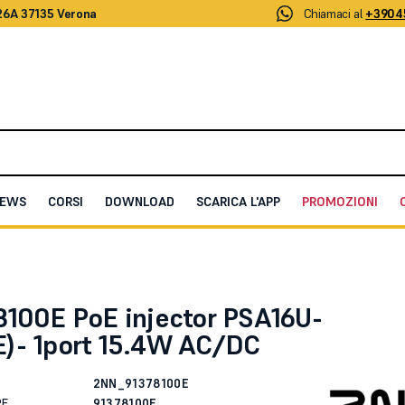
26A 37135 Verona
Chiamaci al
+3904
EWS
CORSI
DOWNLOAD
SCARICA L'APP
PROMOZIONI
ector PSA16U-480(POE)- 1port 15.4W AC/DC
8100E PoE injector PSA16U-
)- 1port 15.4W AC/DC
2NN_91378100E
RE
91378100E