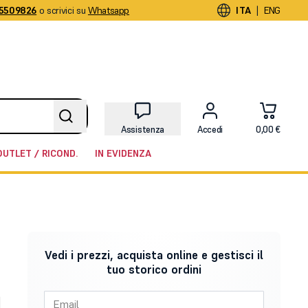
5509826
o scrivici su
Whatsapp
|
ITA
ENG
Assistenza
Accedi
0,00 €
OUTLET / RICOND.
IN EVIDENZA
Vedi i prezzi, acquista online e gestisci il
tuo storico ordini