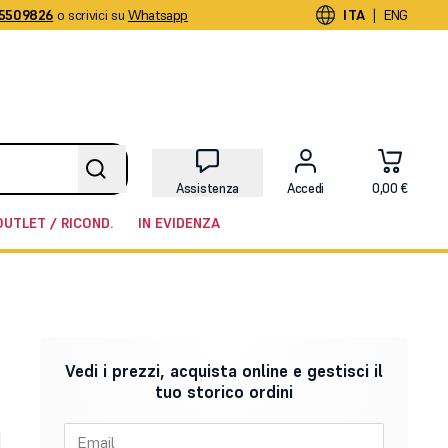
5509826
o scrivici su
Whatsapp
|
ITA
ENG
Assistenza
Accedi
0,00 €
OUTLET / RICOND.
IN EVIDENZA
Vedi i prezzi, acquista online e gestisci il
tuo storico ordini