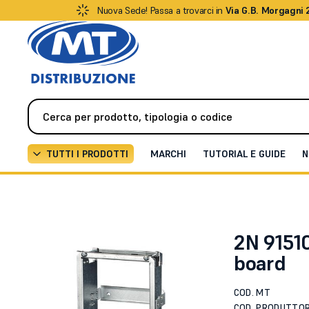
Nuova Sede! Passa a trovarci in
Via G.B. Morgagni 
TUTTI I PRODOTTI
MARCHI
TUTORIAL E GUIDE
N
Videocitofonia
Citofoni / Videocitofoni IP
Plaster
2N 9151
board
COD. MT
COD. PRODUTTO