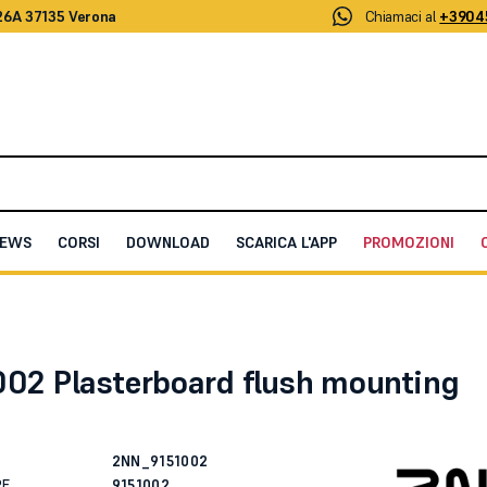
26A 37135 Verona
Chiamaci al
+3904
EWS
CORSI
DOWNLOAD
SCARICA L'APP
PROMOZIONI
board flush mounting board
002 Plasterboard flush mounting
2NN_9151002
RE
9151002