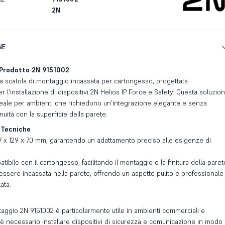
2N
NE
 Prodotto 2N 9151002
na scatola di montaggio incassata per cartongesso, progettata
 l'installazione di dispositivi 2N Helios IP Force e Safety. Questa soluzio
eale per ambienti che richiedono un'integrazione elegante e senza
nuità con la superficie della parete.
 Tecniche
7 x 129 x 70 mm, garantendo un adattamento preciso alle esigenze di
tibile con il cartongesso, facilitando il montaggio e la finitura della paret
essere incassata nella parete, offrendo un aspetto pulito e professionale
ata.
taggio 2N 9151002 è particolarmente utile in ambienti commerciali e
 è necessario installare dispositivi di sicurezza e comunicazione in modo