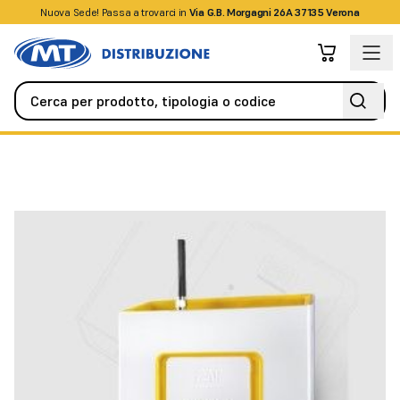
Nuova Sede! Passa a trovarci in
+39045509826
Via G.B. Morgagni 26A 37135 Verona
Videocitofonia
Citofoni / Videocitofoni IP
2N SMARTGATE UMT