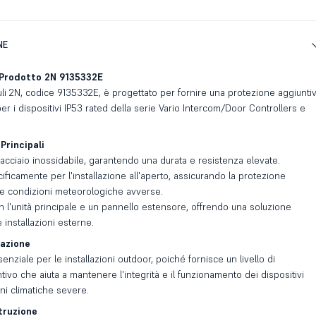
NE
 Prodotto 2N 9135332E
duli 2N, codice 9135332E, è progettato per fornire una protezione aggiunti
er i dispositivi IP53 rated della serie Vario Intercom/Door Controllers e
Principali
acciaio inossidabile, garantendo una durata e resistenza elevate.
ificamente per l'installazione all'aperto, assicurando la protezione
le condizioni meteorologiche avverse.
 l'unità principale e un pannello estensore, offrendo una soluzione
 installazioni esterne.
lazione
enziale per le installazioni outdoor, poiché fornisce un livello di
ivo che aiuta a mantenere l'integrità e il funzionamento dei dispositivi
ni climatiche severe.
truzione