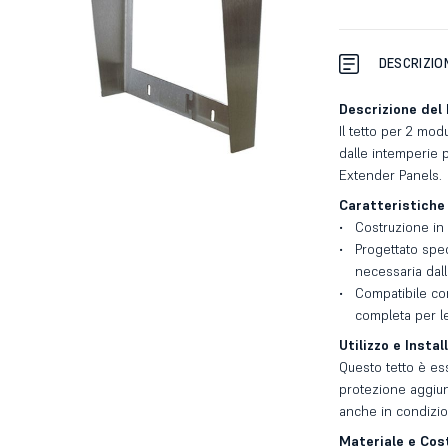
DESCRIZIO
Descrizione del
Il tetto per 2 mo
dalle intemperie p
Extender Panels.
Caratteristiche 
Costruzione in 
Progettato spec
necessaria dal
Compatibile con
completa per le
Utilizzo e Instal
Questo tetto è ess
protezione aggiunt
anche in condizio
Materiale e Cos