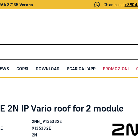
26A 37135 Verona
Chiamaci al
+3904
EWS
CORSI
DOWNLOAD
SCARICA L'APP
PROMOZIONI
rio roof for 2 module
 2N IP Vario roof for 2 module
2NN_9135332E
RE
9135332E
2N