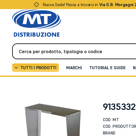
Nuova Sede! Passa a trovarci in
Via G.B. Morgagni 
TUTTI I PRODOTTI
MARCHI
TUTORIAL E GUIDE
N
Videocitofonia
Citofoni / Videocitofoni IP
2N IP Va
9135332E
COD. MT
COD. PRODUTTO
BRAND