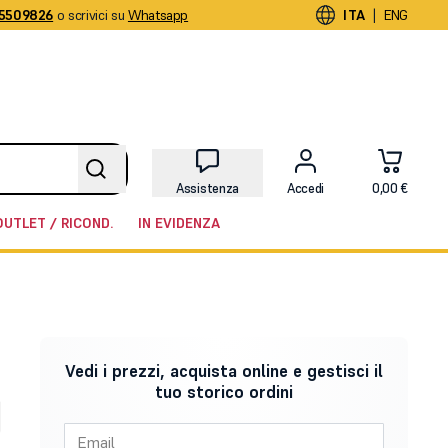
5509826
o scrivici su
Whatsapp
|
ITA
ENG
Assistenza
Accedi
0,00 €
OUTLET / RICOND.
IN EVIDENZA
Vedi i prezzi, acquista online e gestisci il
tuo storico ordini