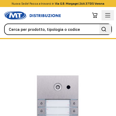
Nuova Sede! Passa a trovarci in
+39045509826
Via G.B. Morgagni 26A 37135 Verona
Videocitofonia
Citofoni / Videocitofoni IP
2N IP Vario 3x2 but