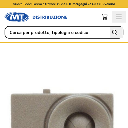
Nuova Sede! Passa a trovarci in
+39045509826
Via G.B. Morgagni 26A 37135 Verona
Videocitofonia
Citofoni / Videocitofoni IP
2N IP Vario sealing 