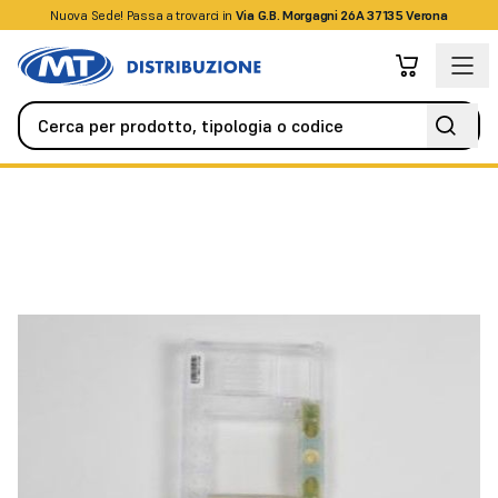
Nuova Sede! Passa a trovarci in
+39045509826
Via G.B. Morgagni 26A 37135 Verona
Videocitofonia
Citofoni / Videocitofoni IP
2N IP Vario Plastic 