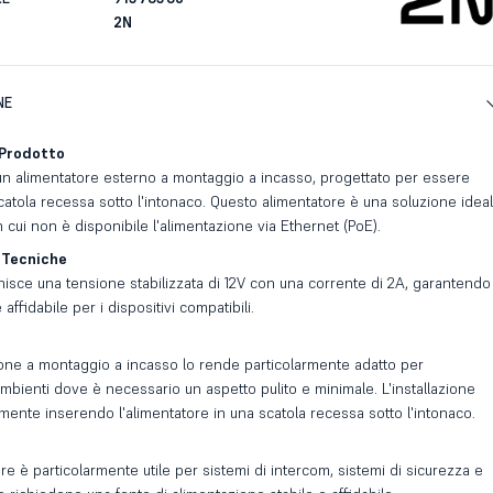
2N
NE
 Prodotto
un alimentatore esterno a montaggio a incasso, progettato per essere
scatola recessa sotto l'intonaco. Questo alimentatore è una soluzione idea
in cui non è disponibile l'alimentazione via Ethernet (PoE).
 Tecniche
rnisce una tensione stabilizzata di 12V con una corrente di 2A, garantendo
affidabile per i dispositivi compatibili.
one a montaggio a incasso lo rende particolarmente adatto per
ambienti dove è necessario un aspetto pulito e minimale. L'installazione
ente inserendo l'alimentatore in una scatola recessa sotto l'intonaco.
e è particolarmente utile per sistemi di intercom, sistemi di sicurezza e