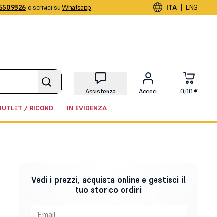
5509826
o scrivici su
Whatsapp
|
ITA
ENG
Assistenza
Accedi
0,00 €
OUTLET / RICOND.
IN EVIDENZA
Vedi i prezzi, acquista online e gestisci il
tuo storico ordini