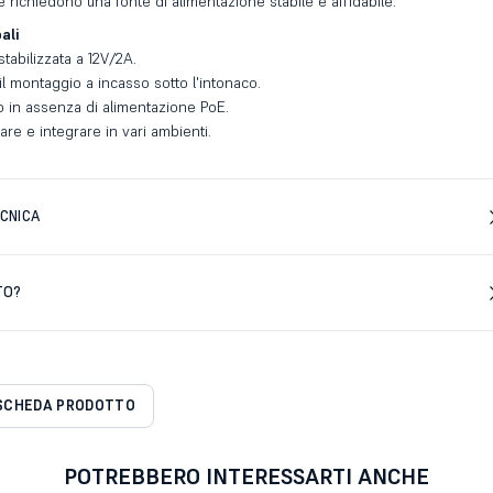
che richiedono una fonte di alimentazione stabile e affidabile.
ali
tabilizzata a 12V/2A.
il montaggio a incasso sotto l'intonaco.
o in assenza di alimentazione PoE.
lare e integrare in vari ambienti.
CNICA
TO?
SCHEDA PRODOTTO
POTREBBERO INTERESSARTI ANCHE