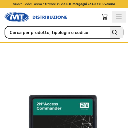
Nuova Sede! Passa a trovarci in
+39045509826
Via G.B. Morgagni 26A 37135 Verona
Videocitofonia
Citofoni / Videocitofoni IP
2N Access Comman