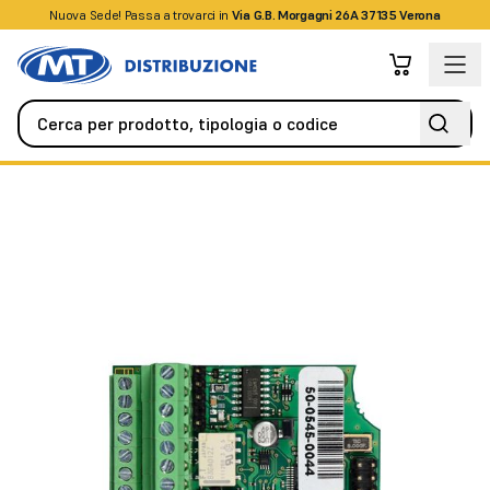
Nuova Sede! Passa a trovarci in
+39045509826
Via G.B. Morgagni 26A 37135 Verona
Videocitofonia
Citofoni / Videocitofoni IP
2N IP Card Reader 1