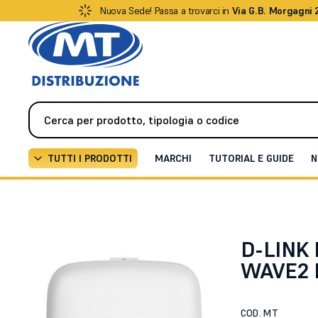
Nuova Sede! Passa a trovarci in
Via G.B. Morgagni 
TUTTI I PRODOTTI
MARCHI
TUTORIAL E GUIDE
N
Reti / Networking
Access point
WIRELESS AC175
D-LINK
WAVE2 
COD. MT