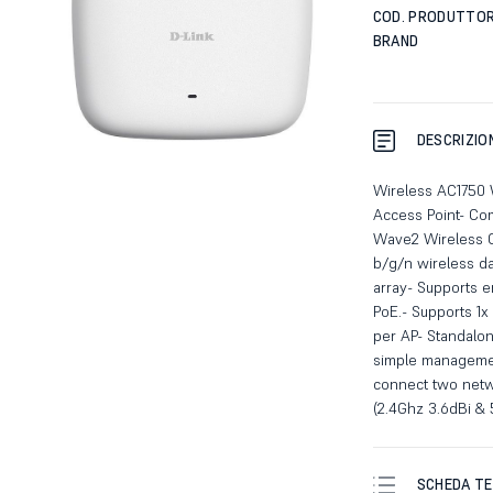
COD. PRODUTTO
BRAND
DESCRIZIO
Wireless AC1750 
Access Point- Com
Wave2 Wireless Co
b/g/n wireless da
array- Supports 
PoE.- Supports 1x 
per AP- Standalon
simple managemen
connect two netw
(2.4Ghz 3.6dBi & 
SCHEDA TE