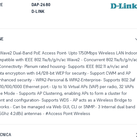
RE
DAP-2680
D-LINK
NE
Wave2 Dual-Band PoE Access Point- Upto 1750Mbps Wireless LAN Indoo
patible with IEEE 802.11a/b/g/n/ac Wave2 - Concurrent 802.11a/b/g/n/a
nnectivity- Plenum rated housing- Supports IEEE 802.11 a/n/ac and
ta encryption with 64/128-bit WEP for security.- Support CWM and AP
enhanced security - WPA2-Personal & WPA2-Enterprise- Supports 802.3af
10/100/1000 Ethernet port.- Up to 16 Virtual APs (VAP) per radio, 32 VAPs
e Mode - Supports AP Clustering, enabling APs to form a cluster for
t and configuration- Supports WDS - AP acts as a Wireless Bridge to
orks.- Can be managed via Web GUI, CLI or SNMP.- 3 Internal dual band
5Ghz 4.2dBi) antennas - #Access Point Wireless
CNICA