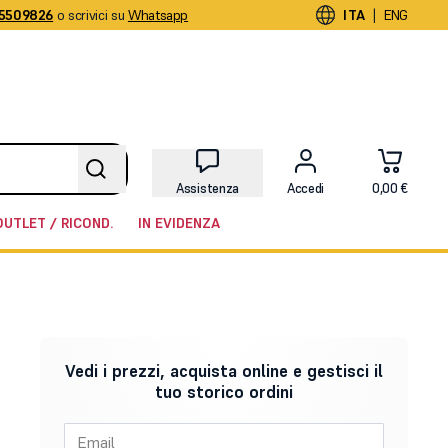
5509826
o scrivici su
Whatsapp
|
ITA
ENG
Assistenza
Accedi
0,00 €
OUTLET / RICOND.
IN EVIDENZA
Vedi i prezzi, acquista online e gestisci il
tuo storico ordini