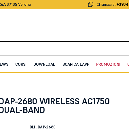
26A 37135 Verona
Chiamaci al
+3904
EWS
CORSI
DOWNLOAD
SCARICA L'APP
PROMOZIONI
0 WAVE2 DUAL-BAND
 DAP-2680 WIRELESS AC1750
DUAL-BAND
DLI_DAP-2680