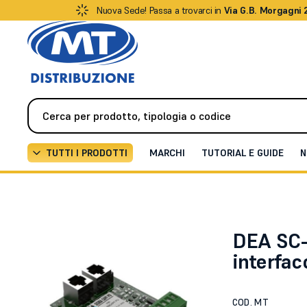
Nuova Sede! Passa a trovarci in
Via G.B. Morgagni 
TUTTI I PRODOTTI
MARCHI
TUTORIAL E GUIDE
N
Antifurto / Antintrusione
Interfacce e gateway
Sc
DEA SC-
interfa
COD. MT