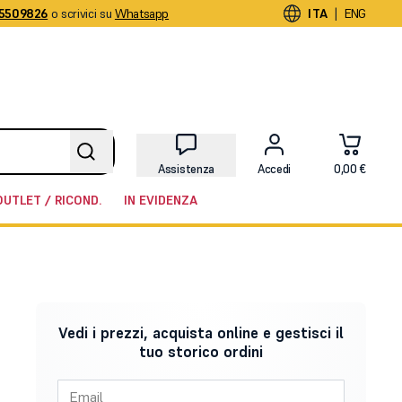
5509826
o scrivici su
Whatsapp
|
ITA
ENG
Assistenza
Accedi
0,00 €
OUTLET / RICOND.
IN EVIDENZA
Vedi i prezzi, acquista online e gestisci il
tuo storico ordini