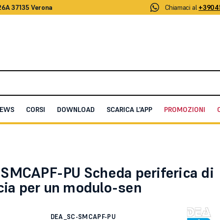
26A 37135 Verona
Chiamaci al
+3904
EWS
CORSI
DOWNLOAD
SCARICA L'APP
PROMOZIONI
heda periferica di interfaccia per un modulo-sen
SMCAPF-PU Scheda periferica di
ccia per un modulo-sen
DEA_SC-SMCAPF-PU