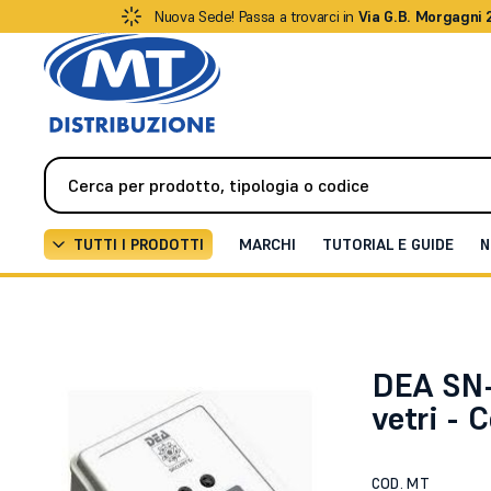
Nuova Sede! Passa a trovarci in
Via G.B. Morgagni 
TUTTI I PRODOTTI
MARCHI
TUTORIAL E GUIDE
N
Antifurto / Antintrusione
Rivelatori / Sensori
Rive
DEA SN-
vetri - 
COD. MT