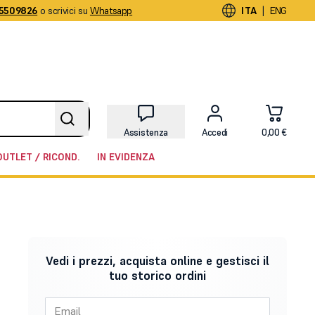
5509826
o scrivici su
Whatsapp
|
ITA
ENG
Assistenza
Accedi
0,00 €
OUTLET / RICOND.
IN EVIDENZA
Vedi i prezzi, acquista online e gestisci il
tuo storico ordini