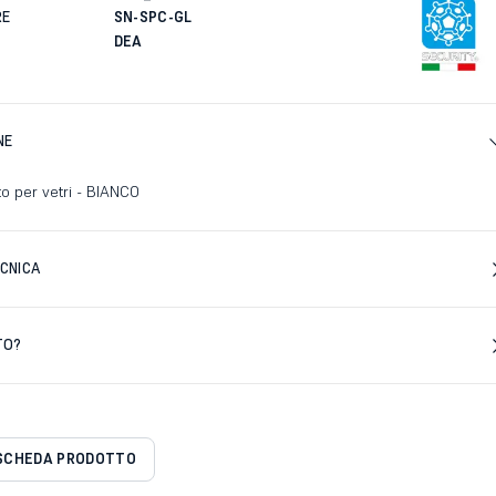
RE
SN-SPC-GL
DEA
NE
to per vetri - BIANCO
CNICA
TO?
SCHEDA PRODOTTO