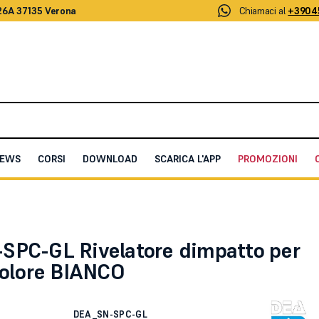
26A 37135 Verona
Chiamaci al
+3904
EWS
CORSI
DOWNLOAD
SCARICA L'APP
PROMOZIONI
latore dimpatto per vetri - Colore BIANCO
SPC-GL Rivelatore dimpatto per
Colore BIANCO
DEA_SN-SPC-GL