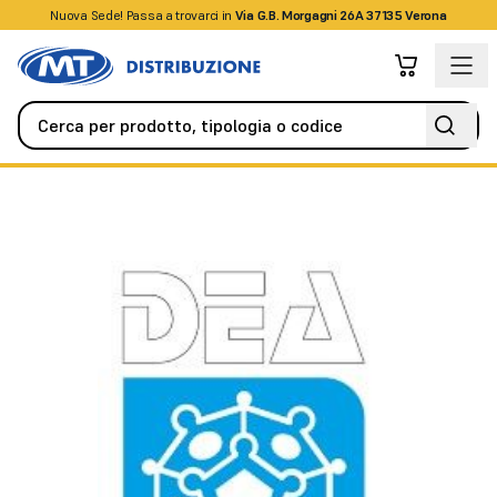
Nuova Sede! Passa a trovarci in
+39045509826
Via G.B. Morgagni 26A 37135 Verona
Antifurto / Antintrusione
Rivelatori / Sensori
Sensore SERIR 5