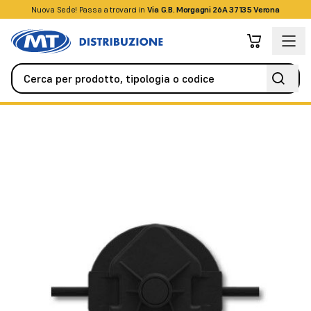
Nuova Sede! Passa a trovarci in
+39045509826
Via G.B. Morgagni 26A 37135 Verona
Antifurto / Antintrusione
Rivelatori / Sensori
Sensore SERIR 5