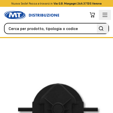
Nuova Sede! Passa a trovarci in
+39045509826
Via G.B. Morgagni 26A 37135 Verona
Antifurto / Antintrusione
Rivelatori / Sensori
Sensore SERIR 5