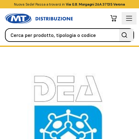
Nuova Sede! Passa a trovarci in
+39045509826
Via G.B. Morgagni 26A 37135 Verona
Antifurto / Antintrusione
Rivelatori / Sensori
Rivelatore DSF p