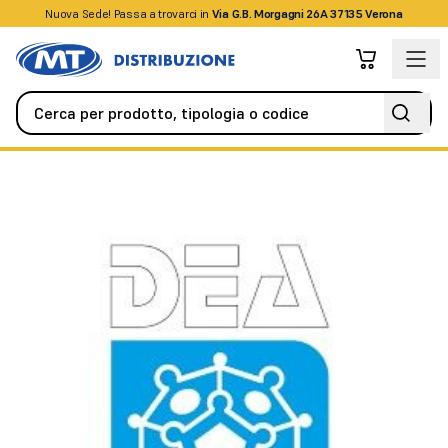
Nuova Sede! Passa a trovarci in
+39045509826
Via G.B. Morgagni 26A 37135 Verona
Antifurto / Antintrusione
Rivelatori / Sensori
Rivelatore DSF 