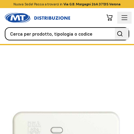
Nuova Sede! Passa a trovarci in
+39045509826
Via G.B. Morgagni 26A 37135 Verona
Antifurto / Antintrusione
Rivelatori / Sensori
Rivelatore dimpa