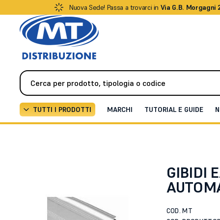
Nuova Sede! Passa a trovarci in
Via G.B. Morgagni 
TUTTI I PRODOTTI
MARCHI
TUTORIAL E GUIDE
N
Automazione
Porte automatiche
COPERCHIO AUT
GIBIDI
AUTOMA
COD. MT