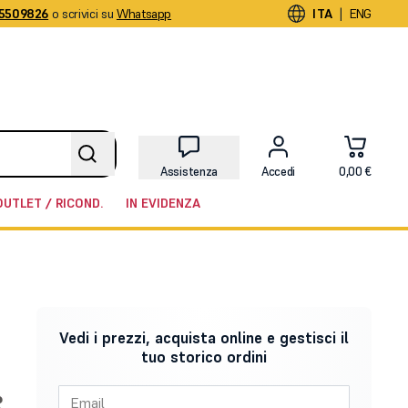
5509826
o scrivici su
Whatsapp
|
ITA
ENG
Assistenza
Accedi
0,00 €
OUTLET / RICOND.
IN EVIDENZA
Vedi i prezzi, acquista online e gestisci il
tuo storico ordini