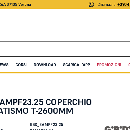
26A 37135 Verona
Chiamaci al
+3904
EWS
CORSI
DOWNLOAD
SCARICA L'APP
PROMOZIONI
OMATISMO T-2600MM
 EAMPF23.25 COPERCHIO
TISMO T-2600MM
GBD_EAMPF23.25