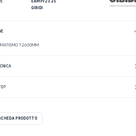
RE
EAMPF23.25
GIBIDI
NE
OMATISMO T-2600MM
CNICA
TO?
SCHEDA PRODOTTO