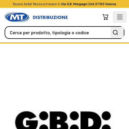
Nuova Sede! Passa a trovarci in
+39045509826
Via G.B. Morgagni 26A 37135 Verona
Automazione
Tutti gli Accessori
SPAZZOLINO 14MM T-3800M