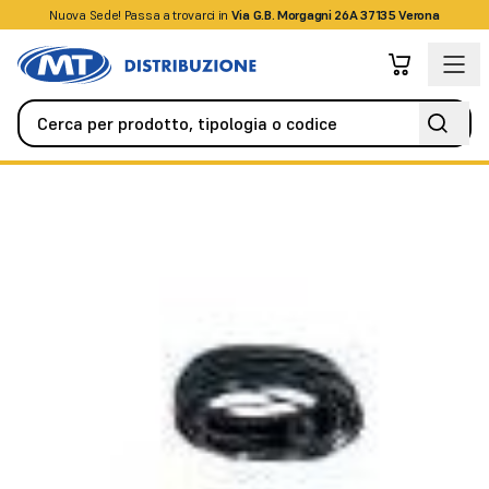
Nuova Sede! Passa a trovarci in
+39045509826
Via G.B. Morgagni 26A 37135 Verona
Automazione
Fotocellule
Fotocellule a singolo raggio