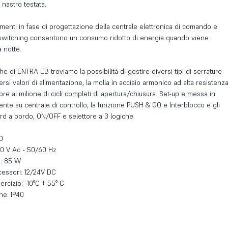
 nastro testata.
imenti in fase di progettazione della centrale elettronica di comando e
 switching consentono un consumo ridotto di energia quando viene
à notte.
che di ENTRA EB troviamo la possibilità di gestire diversi tipi di serrature
ersi valori di alimentazione, la molla in acciaio armonico ad alta resistenz
re al milione di cicli completi di apertura/chiusura. Set-up e messa in
ente su centrale di controllo, la funzione PUSH & GO e Interblocco e gli
ard a bordo, ON/OFF e selettore a 3 logiche.
O
30 V Ac - 50/60 Hz
: 85 W
cessori: 12/24V DC
rcizio: -10°C + 55° C
ne: IP40