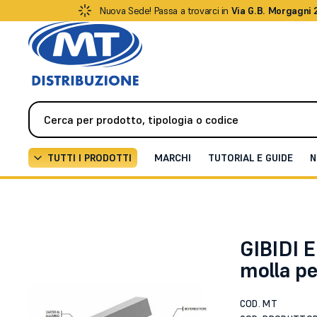
Nuova Sede! Passa a trovarci in
Via G.B. Morgagni 
TUTTI I PRODOTTI
MARCHI
TUTORIAL E GUIDE
N
Automazione
Cancelli a battente
Operatore EB-M 
GIBIDI 
molla pe
COD. MT