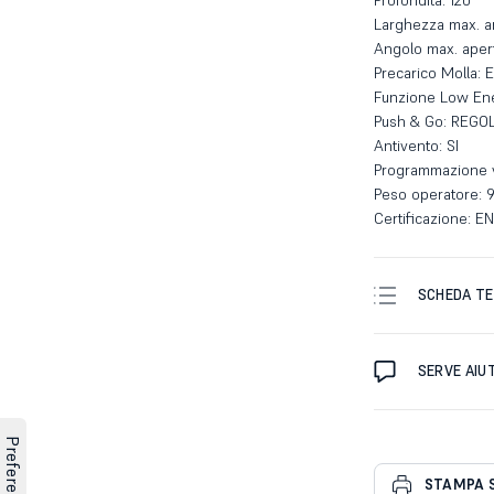
Profondità: 120
Larghezza max. a
Angolo max. apert
Precarico Molla:
Funzione Low Ene
Push & Go: REGO
Antivento: SI
Programmazione ve
Peso operatore: 
Certificazione: E
SCHEDA TE
SERVE AIU
STAMPA 