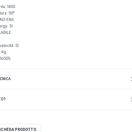
nta: 1400
ura: 110°
 EN3-EN6
rgy: SI
LABILE
locità: SI
9 Kg
N16005
CNICA
TO?
SCHEDA PRODOTTO