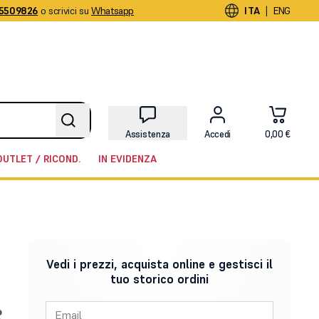
5509826
o scrivici su
Whatsapp
|
ITA
ENG
Assistenza
Accedi
0,00 €
OUTLET / RICOND.
IN EVIDENZA
Vedi i prezzi, acquista online e gestisci il
tuo storico ordini