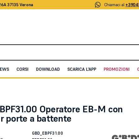
26A 37135 Verona
Chiamaci al
+3904
EWS
CORSI
DOWNLOAD
SCARICA L'APP
PROMOZIONI
con molla per porte a battente
EBPF31.00 Operatore EB-M con
r porte a battente
GBD_EBPF31.00