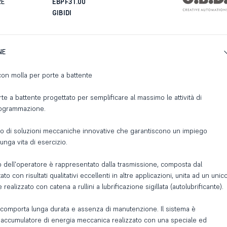
RE
EBPF31.00
GIBIDI
NE
on molla per porte a battente
e a battente progettato per semplificare al massimo le attività di
rogrammazione.
o di soluzioni meccaniche innovative che garantiscono un impiego
unga vita di esercizio.
vo dell'operatore è rappresentato dalla trasmissione, composta dal
to con risultati qualitativi eccellenti in altre applicazioni, unita ad un unic
 realizzato con catena a rullini a lubrificazione sigillata (autolubrificante).
comporta lunga durata e assenza di manutenzione. Il sistema è
accumulatore di energia meccanica realizzato con una speciale ed