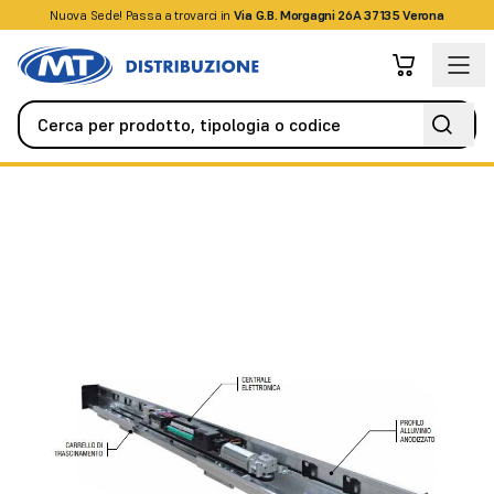
Nuova Sede! Passa a trovarci in
+39045509826
Via G.B. Morgagni 26A 37135 Verona
Automazione
Cancelli a battente
Automatismo ES100 per 2 an