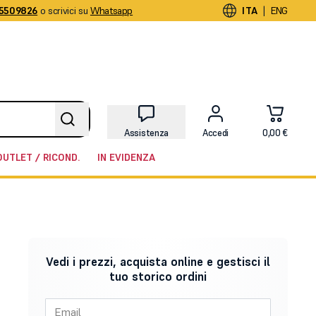
5509826
o scrivici su
Whatsapp
|
ITA
ENG
Assistenza
Accedi
0,00 €
OUTLET / RICOND.
IN EVIDENZA
Vedi i prezzi, acquista online e gestisci il
tuo storico ordini