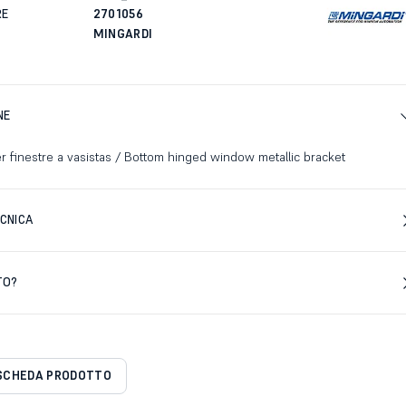
RE
2701056
MINGARDI
NE
per finestre a vasistas / Bottom hinged window metallic bracket
CNICA
TO?
SCHEDA PRODOTTO