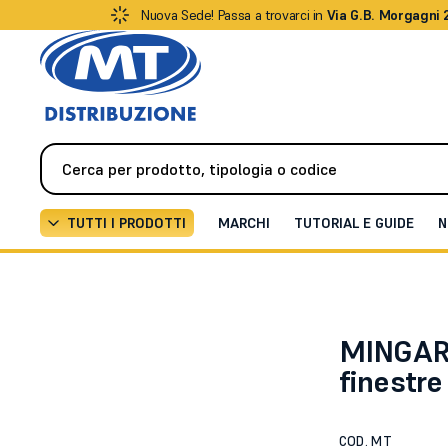
Nuova Sede! Passa a trovarci in
Via G.B. Morgagni 
TUTTI I PRODOTTI
MARCHI
TUTORIAL E GUIDE
N
Automazione
Finestre e velux
Staffa metallica pe
MINGARD
finestre
COD. MT