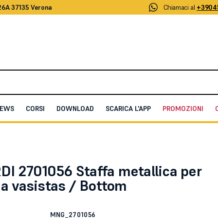
26A 37135 Verona
Chiamaci al
+3904
EWS
CORSI
DOWNLOAD
SCARICA L'APP
PROMOZIONI
r finestre a vasistas / Bottom
I 2701056 Staffa metallica per
 a vasistas / Bottom
MNG_2701056