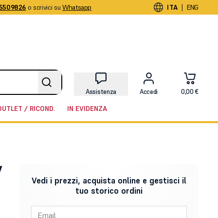
5509826
o scrivici su
Whatsapp
|
ITA
ENG
Assistenza
Accedi
0,00 €
OUTLET / RICOND.
IN EVIDENZA
V
Vedi i prezzi, acquista online e gestisci il
tuo storico ordini