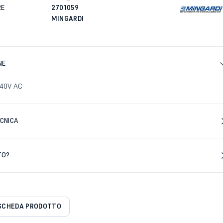
RE
2701059
MINGARDI
NE
240V AC
CNICA
TO?
SCHEDA PRODOTTO