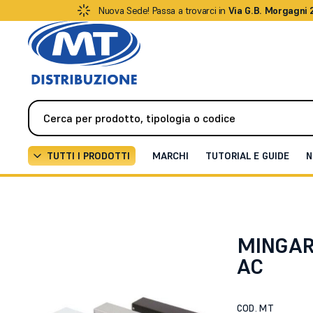
Nuova Sede! Passa a trovarci in
Via G.B. Morgagni 
TUTTI I PRODOTTI
MARCHI
TUTORIAL E GUIDE
N
Automazione
Centrali di comando
MICRO EVO2 11
MINGARD
AC
COD. MT