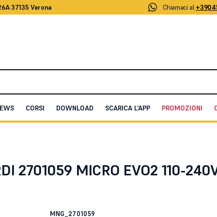
26A 37135 Verona
Chiamaci al
+3904
EWS
CORSI
DOWNLOAD
SCARICA L'APP
PROMOZIONI
0-240V AC
I 2701059 MICRO EVO2 110-240
MNG_2701059