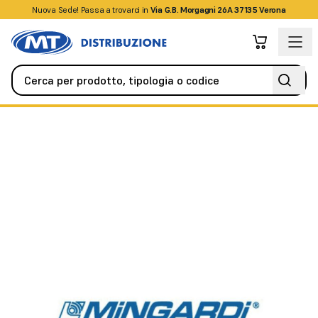
Nuova Sede! Passa a trovarci in
+39045509826
Via G.B. Morgagni 26A 37135 Verona
Automazione
Kit automazione
KIT Micro Evo 1 24V DC (accesso