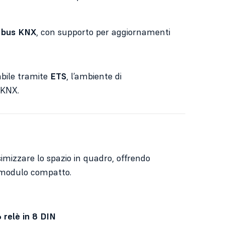
a bus KNX
, con supporto per aggiornamenti
abile tramite
ETS
, l’ambiente di
 KNX.
imizzare lo spazio in quadro, offrendo
o modulo compatto.
6 relè in 8 DIN