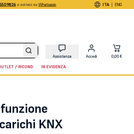
5509826
o scrivici su
Whatsapp
|
ITA
ENG
Assistenza
Accedi
0,00 €
OUTLET / RICOND.
IN EVIDENZA
ifunzione
 carichi KNX