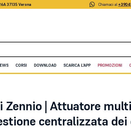
26A 37135 Verona
Chiamaci al
+3904
EWS
CORSI
DOWNLOAD
SCARICA L'APP
PROMOZIONI
one avanzato per la gestione centralizzata dei carichi KNX
 Zennio | Attuatore mult
estione centralizzata dei