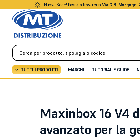
Nuova Sede! Passa a trovarci in
Via G.B. Morgagni 
TUTTI I PRODOTTI
MARCHI
TUTORIAL E GUIDE
N
News
Maxinbox 16 V4 di Zennio | Attuatore multifunzi
Maxinbox 16 V4 di
avanzato per la g