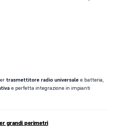
per
trasmettitore radio universale
e batteria,
ativa
e perfetta integrazione in impianti
er grandi perimetri