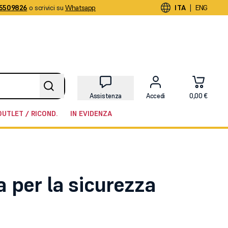
5509826
o scrivici su
Whatsapp
|
ITA
ENG
Assistenza
Accedi
0,00 €
OUTLET / RICOND.
IN EVIDENZA
a per la sicurezza