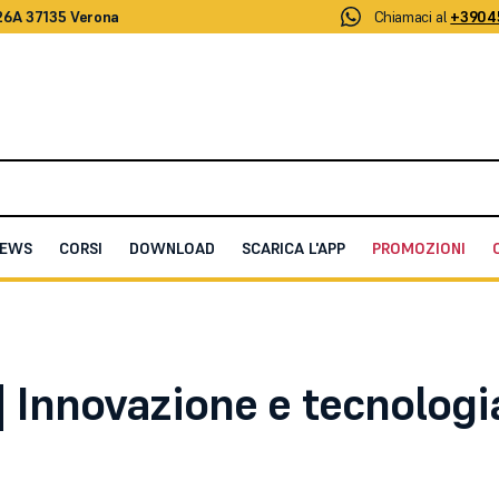
26A 37135 Verona
Chiamaci al
+3904
EWS
CORSI
DOWNLOAD
SCARICA L'APP
PROMOZIONI
 la sicurezza perimetrale
| Innovazione e tecnologi