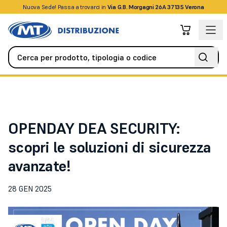
Nuova Sede! Passa a trovarci in
+39045509826
Via G.B. Morgagni 26A 37135 Verona
News
OPENDAY DEA SECURITY: scopri le soluzioni di sicurezza av
OPENDAY DEA SECURITY:
scopri le soluzioni di sicurezza
avanzate!
28 GEN 2025