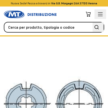
Nuova Sede! Passa a trovarci in
+39045509826
Via G.B. Morgagni 26A 37135 Verona
Automazione
Tende e Tapparelle
Ogiva 53x1,5 ruota + corona