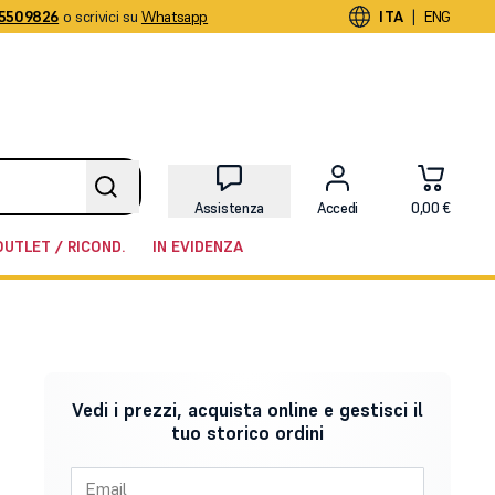
5509826
o scrivici su
Whatsapp
|
ITA
ENG
Assistenza
Accedi
0,00 €
OUTLET / RICOND.
IN EVIDENZA
Vedi i prezzi, acquista online e gestisci il
tuo storico ordini