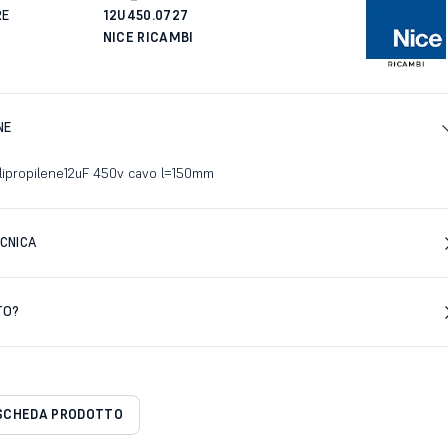
RE
12U450.0727
NICE RICAMBI
NE
ipropilene12uF 450v cavo l=150mm
CNICA
TO?
SCHEDA PRODOTTO