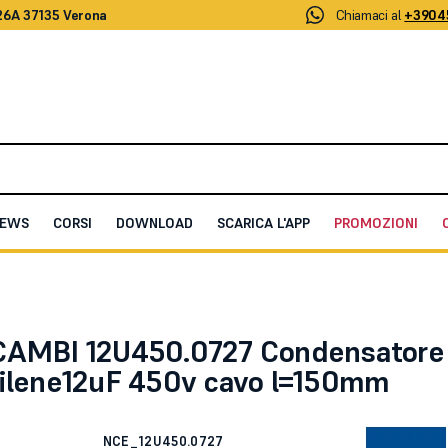
26A 37135 Verona
Chiamaci al
+3904
EWS
CORSI
DOWNLOAD
SCARICA L'APP
PROMOZIONI
pilene12uF 450v cavo l=150mm
CAMBI 12U450.0727 Condensatore
pilene12uF 450v cavo l=150mm
NCE_12U450.0727