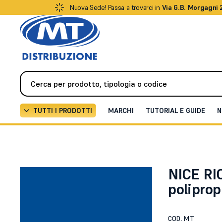
Nuova Sede! Passa a trovarci in
Via G.B. Morgagni 
TUTTI I PRODOTTI
MARCHI
TUTORIAL E GUIDE
N
Automazione
Tutti i Ricambi
Condensatore polipro
NICE RI
polipro
COD. MT