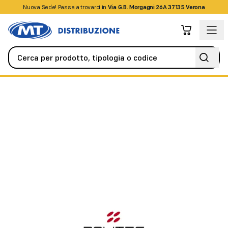
Nuova Sede! Passa a trovarci in
+39045509826
Via G.B. Morgagni 26A 37135 Verona
Antifurto / Antintrusione
Barriere perimetrali
Colonna TERMINA