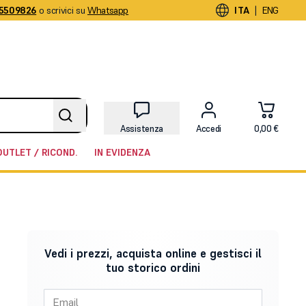
5509826
o scrivici su
Whatsapp
|
ITA
ENG
Assistenza
Accedi
0,00 €
OUTLET / RICOND.
IN EVIDENZA
Vedi i prezzi, acquista online e gestisci il
tuo storico ordini