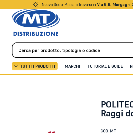
Nuova Sede! Passa a trovarci in
Via G.B. Morgagni 
TUTTI I PRODOTTI
MARCHI
TUTORIAL E GUIDE
N
Antifurto / Antintrusione
Barriere perimetrali
Barr
POLITEC
Raggi do
COD. MT