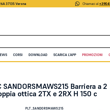
26A 37135 Verona
Chiamaci al
+3904
EWS
CORSI
DOWNLOAD
SCARICA L'APP
PROMOZIONI
iera a 2 Raggi doppia ottica 2TX e 2RX H 150 c
 SANDORSMAWS215 Barriera a 2
ppia ottica 2TX e 2RX H 150 c
PLT_SANDORSMAWS215