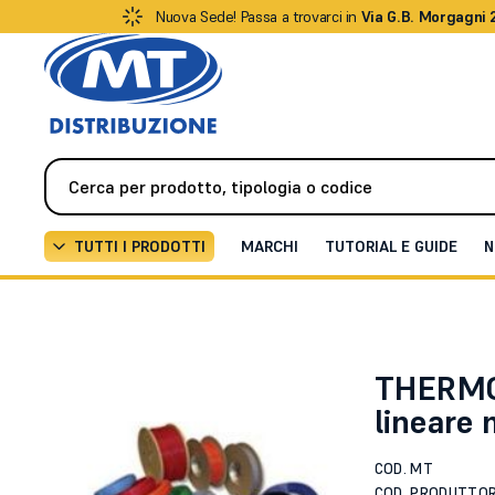
Nuova Sede! Passa a trovarci in
Via G.B. Morgagni 
TUTTI I PRODOTTI
MARCHI
TUTORIAL E GUIDE
N
Sistemi Rivelazione Incendio
Rivelatori speciali
Ri
THERMOS
lineare
COD. MT
COD. PRODUTTO