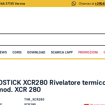
26A 37135 Verona
Chiamaci al
+3904
EWS
CORSI
DOWNLOAD
SCARICA L'APP
PROMOZIONI
velatore termico lineare mod. XCR 280
TICK XCR280 Rivelatore termic
 mod. XCR 280
THR_XCR280
RE
XCR280