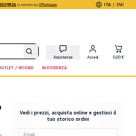
5509826
o scrivici su
Whatsapp
|
ITA
ENG
Assistenza
Accedi
0,00 €
OUTLET / RICOND.
IN EVIDENZA
o
Vedi i prezzi, acquista online e gestisci il
tuo storico ordini