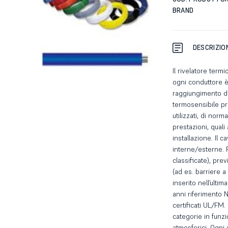
BRAND
DESCRIZIO
Il rivelatore term
ogni conduttore è 
raggiungimento de
termosensibile pro
utilizzati, di nor
prestazioni, quali 
installazione. Il c
interne/esterne. 
classificate), prev
(ad es. barriere a 
inserito nell’ulti
anni riferimento N
certificati UL/FM.
categorie in funzi
atmosferici. Ogni 