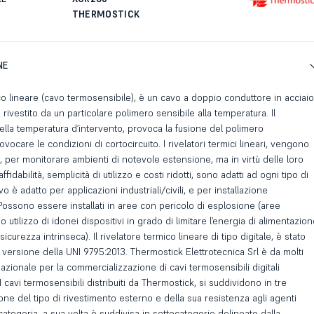
THERMOSTICK
NE
ico lineare (cavo termosensibile), è un cavo a doppio conduttore in acciaio
rivestito da un particolare polimero sensibile alla temperatura. Il
lla temperatura d’intervento, provoca la fusione del polimero
vocare le condizioni di cortocircuito. I rivelatori termici lineari, vengono
ma, per monitorare ambienti di notevole estensione, ma in virtù delle loro
affidabilità, semplicità di utilizzo e costi ridotti, sono adatti ad ogni tipo di
avo è adatto per applicazioni industriali/civili, e per installazione
Possono essere installati in aree con pericolo di esplosione (aree
io utilizzo di idonei dispositivi in grado di limitare l’energia di alimentazio
sicurezza intrinseca). Il rivelatore termico lineare di tipo digitale, è stato
ma versione della UNI 9795:2013. Thermostick Elettrotecnica Srl è da molti
azionale per la commercializzazione di cavi termosensibili digitali
 I cavi termosensibili distribuiti da Thermostick, si suddividono in tre
one del tipo di rivestimento esterno e della sua resistenza agli agenti
categoria, a sua volta è suddivisa in sottocategorie delineate dalla