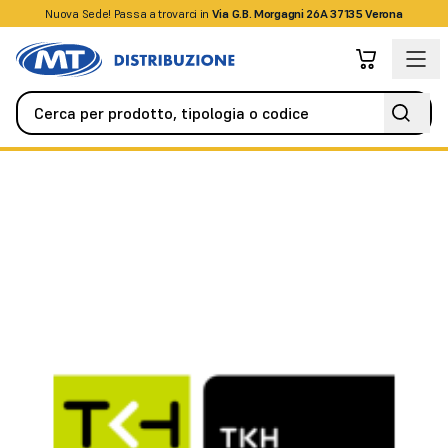
Nuova Sede! Passa a trovarci in
+39045509826
Via G.B. Morgagni 26A 37135 Verona
Videosorveglianza
Accessori
Pannello cieco 7 TE per MC