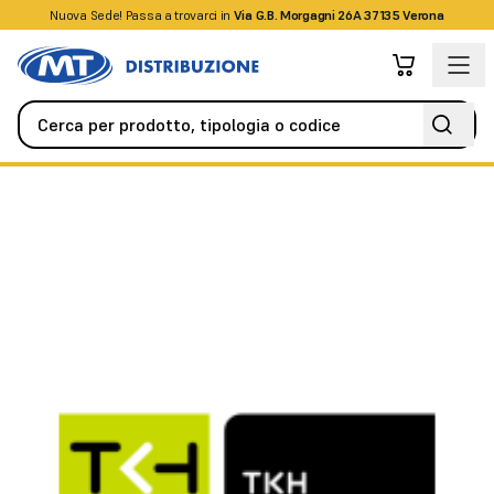
Nuova Sede! Passa a trovarci in
+39045509826
Via G.B. Morgagni 26A 37135 Verona
Videosorveglianza
Accessori
iDP Wise imposta il nastro YMCK e