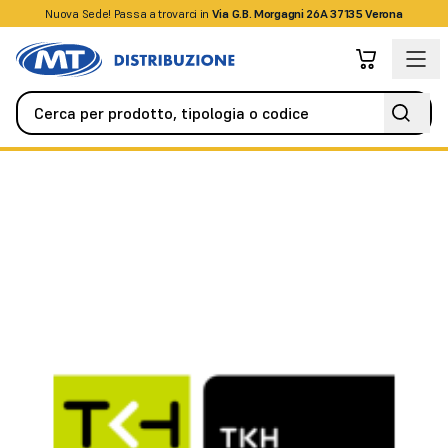
Nuova Sede! Passa a trovarci in
+39045509826
Via G.B. Morgagni 26A 37135 Verona
Videosorveglianza
Custodie
Coperture a cupola. trasparente.